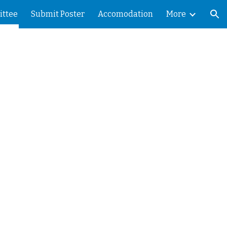
ttee
Submit Poster
Accomodation
More
ion