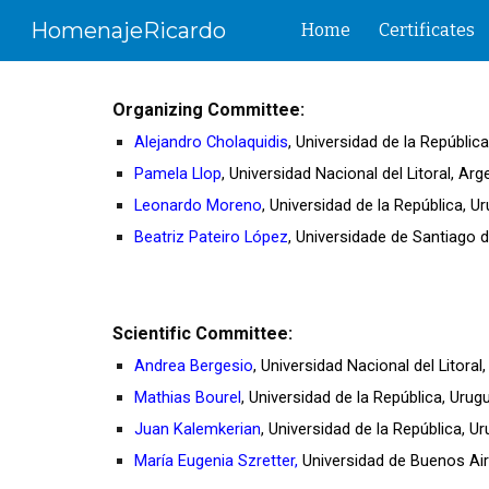
HomenajeRicardo
Home
Certificates
Sk
Organizing Committee:
Alejandro Cholaquidis
, Universidad de la Repúblic
Pamela Llop
, Universidad Nacional del Litoral, Arg
Leonardo Moreno
,
Universidad de la República, U
Beatriz Pateiro López
, Universidade de Santiago 
Scientific
Committee:
Andrea Bergesio
, Universidad Nacional del Litoral
Mathias Bourel
, Universidad de la República, Uru
Juan Kalemkerian
, Universidad de la República, U
María Eugenia Szretter,
Universidad de Buenos Air