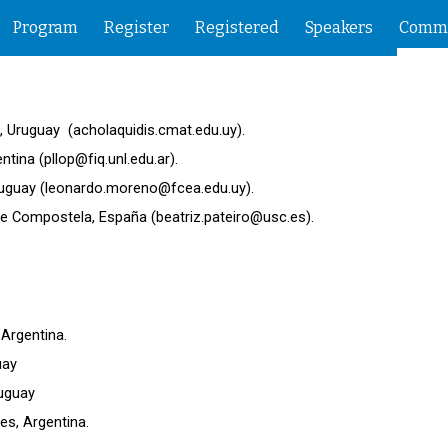
Program
Register
Registered
Speakers
Commi
ip to main content
Skip to navigat
a, Uruguay (
acholaquidis.cmat.edu.uy).
entina (pllop@fiq.unl.edu.ar).
ruguay
(leonardo.moreno@fcea.edu.uy).
de Compostela, España (beatriz.pateiro@usc.es).
, Argentina
.
guay
ruguay
es, Argentina.